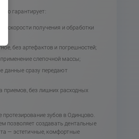
 что гарантирует:
ой скорости получения и обработки
ое, без артефактов и погрешностей;
 применение слепочной массы;
е данные сразу передают
а приемов, без лишних расходных
 протезирование зубов в Одинцово.
ем позволяет создавать дентальные
нта — эстетичные, комфортные