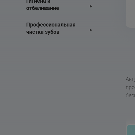
Гигиена и 
отбеливание
Профессиональная 
чистка зубов
Акц
про
бес