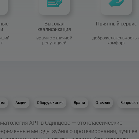
ные
Высокая
Приятный сервис
ки
квалификация
учший
врачи с отличной
доброжелательность 
ат
репутацией
комфорт
ны
Акции
Оборудование
Врачи
Отзывы
Вопрос-от
матология АРТ в Одинцово — это классические
овременные методы зубного протезирования, лучшее