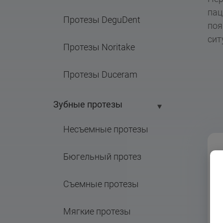
пац
Протезы DeguDent
поя
сит
Протезы Noritake
Протезы Duceram
Зубные протезы
Несъемные протезы
Бюгельный протез
Съемные протезы
Мягкие протезы