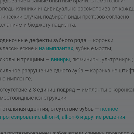
рудование и самые опытные врачи. Стоматологи-
опеды клиники индивидуально рассматривают кажд
нический случай, подбирая виды протезов согласно
еланиям и бюджету пациента:
одиночные дефекты зубного ряда
— коронки
классические и
на имплантах
, зубные мосты;
сколы и трещины
—
виниры
, люминиры, ультраниры;
сильное разрушение одного зуба
— коронка на штифт
на импланте;
отсутствие
2-3
единиц подряд
— импланты с коронка
мостовидные конструкции;
тотальная адентия, отсутствие зубов
—
полное
протезирование all-on-4, all-on-6 и другие решения
.
ед протезированием зубов врачи клиники проводят к