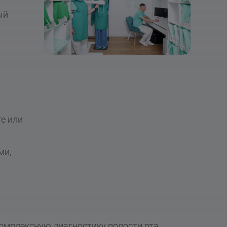
ый
е или
ми,
омплексную диагностику полости рта