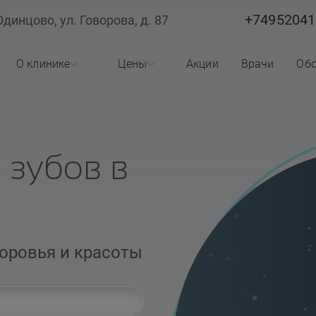
+74952041
Одинцово, ул. Говорова, д. 87
О клинике
Цены
Акции
Врачи
Обо
О клинике
Стоматология
Лицензии
Косметология
 зубов в
Реквизиты
Статьи
доровья и красоты
Вопросы ответы
Отзывы