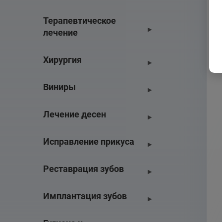
Терапевтическое 
лечение
Хирургия
Виниры
Лечение десен
Исправление прикуса
Реставрация зубов
Имплантация зубов