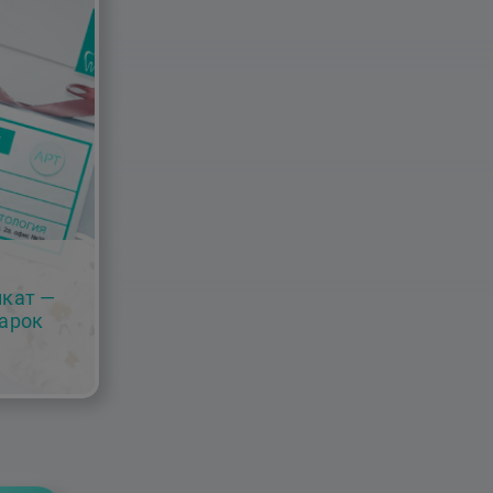
кат —
арок