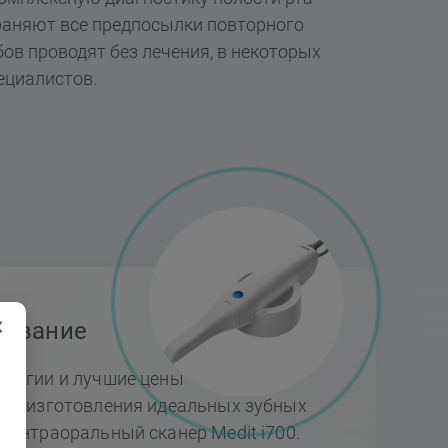
раняют все предпосылки повторного
ов проводят без лечения, в некоторых
ециалистов.
×
дование
логии и лучшие цены — вот, что
Для изготовления идеальных зубных
 интраоральный сканер Medit i700.