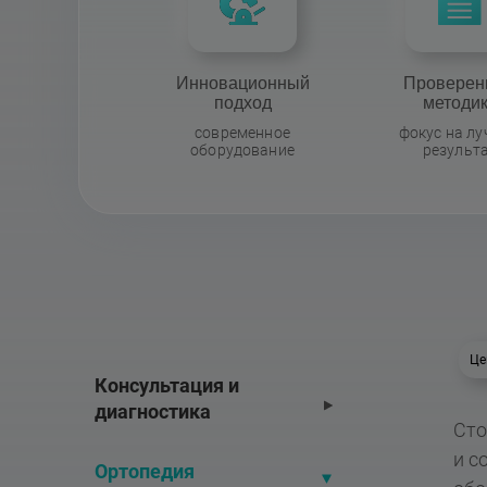
Инновационный
Проверен
подход
методи
современное
фокус на л
оборудование
результ
Це
Консультация и 
диагностика
Сто
и с
Ортопедия