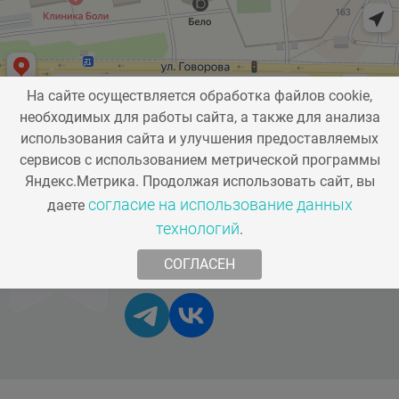
На сайте осуществляется обработка файлов cookie,
+74952041523
необходимых для работы сайта, а также для анализа
Заказать звонок
использования сайта и улучшения предоставляемых
info@artistom.ru
сервисов с использованием метрической программы
Яндекс.Метрика. Продолжая использовать сайт, вы
г. Одинцово,
согласие на использование данных
даете
ул. Говорова, д. 87
технологий
.
СОГЛАСЕН
Мы в соц. сетях