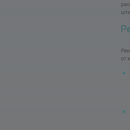
рас
шти
Р
Рен
от 