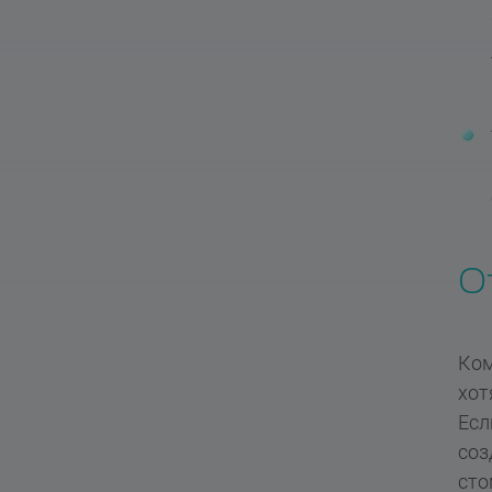
О
Ком
хот
Есл
соз
сто