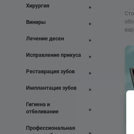
Хирургия
Сто
обо
Виниры
вар
Лечение десен
Исправление прикуса
Реставрация зубов
Имплантация зубов
Гигиена и 
отбеливание
Профессиональная 