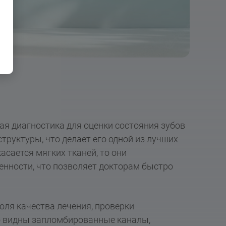
ая диагностика для оценки состояния зубов
труктуры, что делает его одной из лучших
асается мягких тканей, то они
енности, что позволяет докторам быстро
оля качества лечения, проверки
о видны запломбированные каналы,