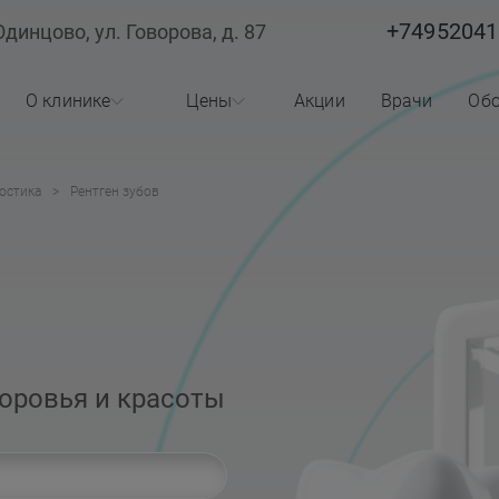
+74952041
Одинцово, ул. Говорова, д. 87
О клинике
Цены
Акции
Врачи
Обо
О клинике
Стоматология
остика
Рентген зубов
Лицензии
Косметология
Реквизиты
Статьи
доровья и красоты
Вопросы ответы
Отзывы