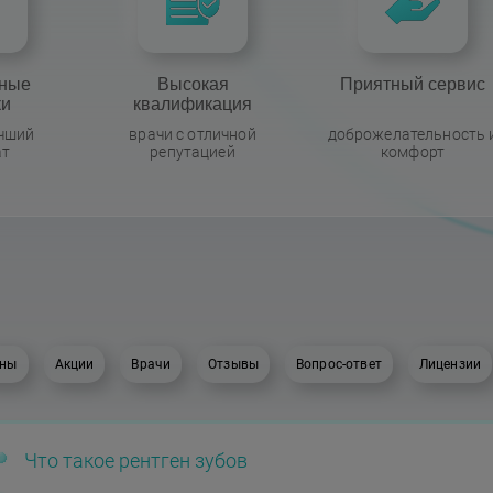
ные
Высокая
Приятный сервис
ки
квалификация
учший
врачи с отличной
доброжелательность 
ат
репутацией
комфорт
ны
Акции
Врачи
Отзывы
Вопрос-ответ
Лицензии
Что такое рентген зубов