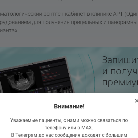
матологический рентген-кабинет в клинике АРТ (Од
рудованием для получения прицельных и панорамны
иантах.
Запиши
и получ
премиу
2 специалиста
Внимание!
и расшифровк
Уважаемые пациенты, с нами можно связаться по
ЗАПИСАТЬ
телефону или в MAX.
В Телеграм до нас сообщения доходят с большим