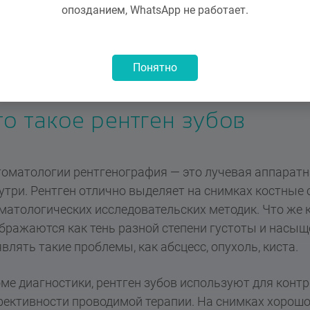
опозданием, WhatsApp не работает.
Понятно
то такое рентген зубов
томатологии рентгенография — это лучевая аппаратн
утри. Рентген отлично выделяет на снимках костные с
матологических исследовательских методик. Что же к
бражаются как тень разной степени густоты и насыщ
влять такие проблемы, как абсцесс, опухоль, киста.
ме диагностики, рентген зубов используют для контр
ективности проводимой терапии. На снимках хорош