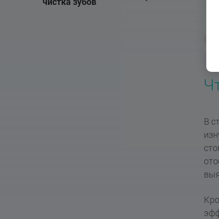
чистка зубов
Ч
В с
изн
сто
ото
выя
Кро
эфф