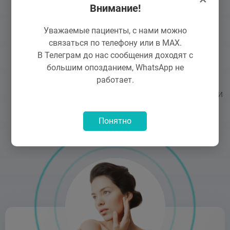
Внимание!
молодая кожа на шее и в области декольте.
Уважаемые пациенты, с нами можно
связаться по телефону или в MAX.
После 50 лет нитевой лифтинг лица
В Телеграм до нас сообщения доходят с
рекомендовано делать нерассасывающимися
большим опозданием, WhatsApp не
нитями, а после 65 рассмотреть другие
работает.
косметологические процедуры для сохранности
красоты и молодости.
Понятно