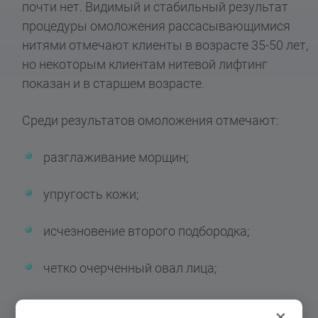
почти нет. Видимый и стабильный результат
процедуры омоложения рассасывающимися
нитями отмечают клиенты в возрасте
35-50 лет,
но некоторым клиентам нитевой лифтинг
показан и в старшем возрасте.
Среди результатов омоложения отмечают:
разглаживание морщин;
упругость кожи;
исчезновение второго подбородка;
четко очерченный овал лица;
красивые скулы;
×