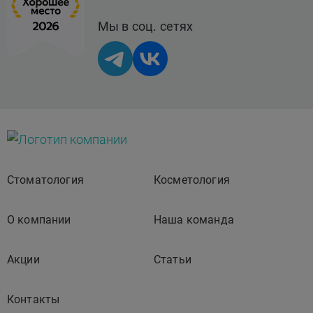
искусственных
Мы в соц. сетях
имплантатов в
мягкие ткани.
MESOEYE C 711.0
А11.01.012.07
Введение
62
Стоматология
Косметология
искусственных
имплантатов в
О компании
Наша команда
мягкие ткани.
Мезонити 4D
Акции
Статьи
(Корея)
Контакты