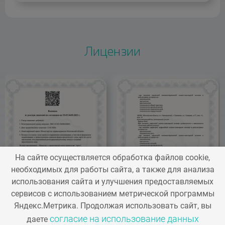
искусственных
наполнителей в
А11.01.012.06
Введение
40
мягкие ткани.
искусственных
00
Лицензии
Collost micro
имплантатов в
(Коллост Микро),
мягкие ткани.
0.05г (Россия)
Мезонити 40 шт.
(Корея)
А11.01.013.01
Введение
205
На сайте осуществляется обработка файлов cookie,
искусственных
А11.01.012.05
Введение
30
необходимых для работы сайта, а также для анализа
наполнителей в
использования сайта и улучшения предоставляемых
искусственных
00
мягкие ткани.
сервисов с использованием метрической программы
имплантатов в
Яндекс.Метрика. Продолжая использовать сайт, вы
Collost micro
мягкие ткани.
согласие на использование данных
даете
(Коллост Микро),