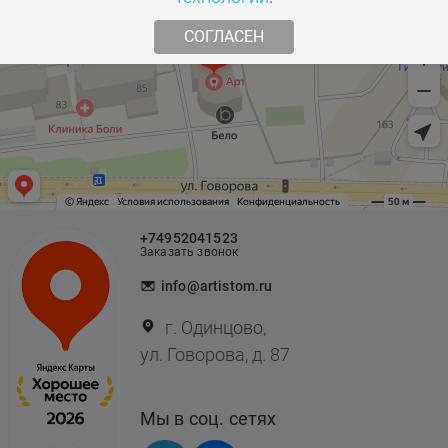
СОГЛАСЕН
А16.07.048.017
Ортодонтическая коррекция с применением
брекет-систем с применением шаблона для
непрямой фиксации брекетов
10500 ₽
+74952041523
Заказать звонок
info@artistom.ru
А16.07.048.016
г. Одинцово,
Ортодонтическая коррекция с применением
ул. Говорова, д. 87
брекет-систем. Щечная трубка беззамковая
Мы в соц. сетях
1200 ₽