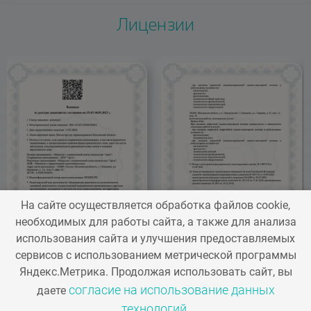
А16.07.048.018
Лицензии
2500 ₽
Ортодонтическая коррекция с применением
брекет-систем. Эластичный модуль для
межчелюсной тяги
B01.063.001
1200 ₽
Консультация врача-ортодонта первичная
2500 ₽
А16.07.048.017
На сайте осуществляется обработка файлов cookie,
Ортодонтическая коррекция с применением
необходимых для работы сайта, а также для анализа
использования сайта и улучшения предоставляемых
брекет-систем. Щечная трубка конвертируемая
сервисов с использованием метрической программы
Яндекс.Метрика. Продолжая использовать сайт, вы
3500 ₽
согласие на использование данных
даете
технологий
.