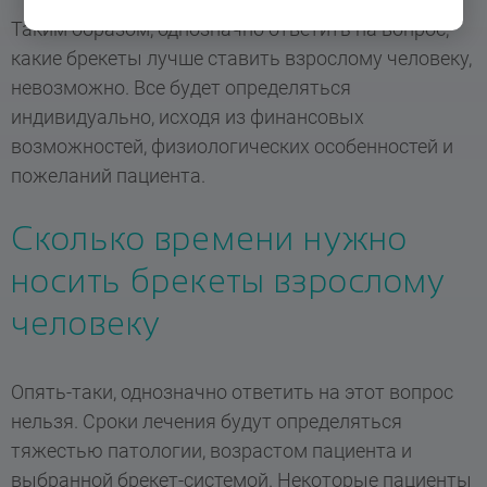
Таким образом, однозначно ответить на вопрос,
какие брекеты лучше ставить взрослому человеку,
невозможно. Все будет определяться
индивидуально, исходя из финансовых
возможностей, физиологических особенностей и
пожеланий пациента.
Сколько времени нужно
носить брекеты взрослому
человеку
Опять-таки, однозначно ответить на этот вопрос
нельзя. Сроки лечения будут определяться
тяжестью патологии, возрастом пациента и
выбранной брекет-системой. Некоторые пациенты