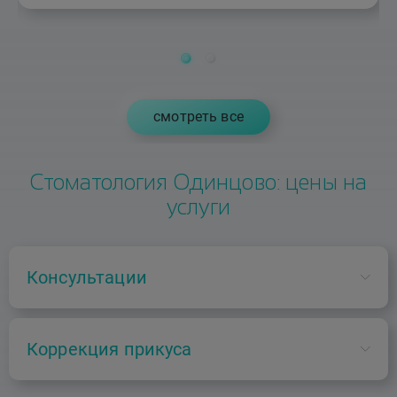
рекомендую.
cмотреть все
Стоматология Одинцово: цены на
услуги
Консультации
B01.063.002
Коррекция прикуса
Консультация врача-ортодонта повторная