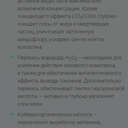
активное вещество в максимально
возможной концентрации. Кроме
очищающего эффекта CCl
COOH глубоко
3
очищает поры от жира и омертвевших
частиц, уничтожает патогенную
микрофлору, ускоряет синтез клеток
коллагена.
Перекись водорода, H
O
— необходима для
2
2
усиления действия основного комплекса,
а также для обеспечения антисептического
эффекта, вывода токсинов. Дополнительно
перекись обеспечивает синтез гиалуроновой
кислоты — активно и глубоко увлажняет
слои кожи.
Койевая органическая кислота —
нормализует выработку меланина,