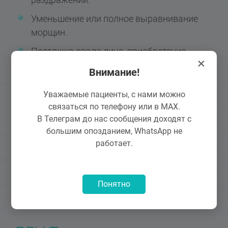
Уменьшение или полное выравнивание
морщин.
Подтяжка овала лица, приобретение
×
четкости линий.
Внимание!
Узкие чистые равномерные поры.
Уважаемые пациенты, с нами можно
Повышение эластичности кожи.
связаться по телефону или в MAX.
В Телеграм до нас сообщения доходят с
Выравнивание микрорельефа.
большим опозданием, WhatsApp не
работает.
Процедура PRX T
полностью преображает
33
лицо. Достаточно
2-4 сеансов,
чтобы коже
вернулась настоящая молодость и здоровье,
Понятно
исчезло несколько прожитых лет и стерлись
последствия стрессов.