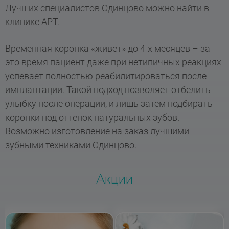
нет критических противопоказаний, на
Лучших специалистов Одинцово можно найти в
место будущего имплантата
клинике АРТ.
устанавливается временный псевдо-
протез. Он позволяет замаскировать
Временная коронка «живет» до 4-х месяцев – за
временное отсутствие зубов, и до
это время пациент даже при нетипичных реакциях
установки импланта пациенту не придется
успевает полностью реабилитироваться после
скрывать улыбку.
имплантации. Такой подход позволяет отбелить
улыбку после операции, и лишь затем подбирать
коронки под оттенок натуральных зубов.
Возможно изготовление на заказ лучшими
зубными техниками Одинцово.
Акции