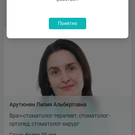
Врачи
Понятно
Арутюнян Лилия Альбертовна
Врач-стоматолог-терапевт, стоматолог-
ортопед, стоматолог-хирург
Стаж: более 30 лет