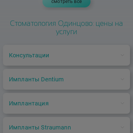
cмотреть все
Стоматология Одинцово: цены на
услуги
Консультации
B01.067.001
Импланты Dentium
Консультация врача-стоматолога-хирурга
первичная
А16.07.054.015
Имплантация
Применение мультиюнита-абатмента Dentium, 1
2000 ₽
ед.
А16.07.006.08
Импланты Straumann