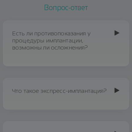
Вопрос-ответ
Есть ли противопоказания у
процедуры имплантации,
возможны ли осложнения?
Ответ
Как и любая стоматологическая операция,
вживление импланта
имеет ряд
абсолютных противопоказаний:
Что такое экспресс-имплантация?
Ответ
обострение хронических заболеваний;
воспаления ротовой полости;
Существует альтернативный метод
имплантирования –
экспресс-установка
.
активный кариес;