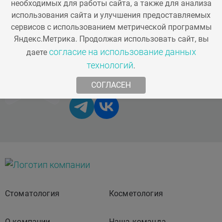
Заказать звонок
необходимых для работы сайта, а также для анализа
использования сайта и улучшения предоставляемых
info@artistom.ru
сервисов с использованием метрической программы
А16.07.006.02
г. Одинцово,
Яндекс.Метрика. Продолжая использовать сайт, вы
согласие на использование данных
ул. Говорова, д. 87
даете
Протезирование с использованием импланта,
технологий
.
коронка на основе Циркония, E-MAX с
Мы в соц. сетях
облицовкой, винтовая или цементная фиксация
СОГЛАСЕН
52500 ₽
А16.07.006.01
Протезирование с использованием импланта,
Стоматология
Косметология
коронка металлокерамическая коронка,
винтовая или цементная фиксация
О компании
Наша команда