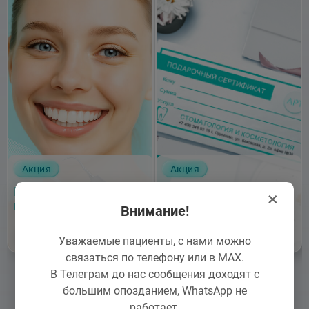
Акция
Акция
Профессиональная
Подарочный
×
гигиена полости рта
сертификат — самый
Внимание!
полезный подарок
Записаться
Записаться
Уважаемые пациенты, с нами можно
связаться по телефону или в MAX.
В Телеграм до нас сообщения доходят с
большим опозданием, WhatsApp не
работает.
cмотреть все акции