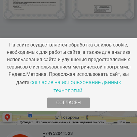
повторение процедуры.
Более того, это единственный в России
HIFU-аппарат, эффективность и
безопасность которого доказаны и
А22.01.001.07
Ультразвуковое
5
клинически подтверждены ФГБУ ДПО
лечение кожи
0
«Центральной государственной
(малярные мешки)
На сайте осуществляется обработка файлов cookie,
медицинской академией» Управления
на аппарате DOUBLO
необходимых для работы сайта, а также для анализа
делами Президента РФ.
использования сайта и улучшения предоставляемых
сервисов с использованием метрической программы
Яндекс.Метрика. Продолжая использовать сайт, вы
согласие на использование данных
даете
А22.01.001.06
Ультразвуковое
2
технологий
.
лечение кожи
0
СОГЛАСЕН
(подчелюстная зона)
на аппарате DOUBLO
+74952041523