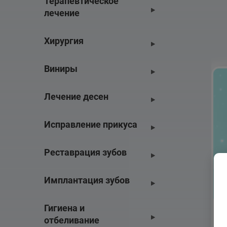
Терапевтическое 
лечение
Хирургия
Виниры
Лечение десен
Исправление прикуса
Реставрация зубов
Имплантация зубов
Гигиена и 
отбеливание
П