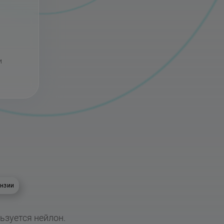
и
нзии
ьзуется нейлон.