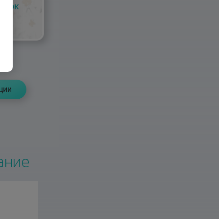
арок
ции
ание