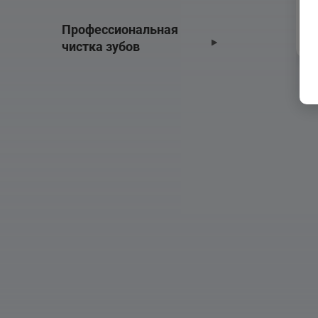
по
Профессиональная 
чистка зубов