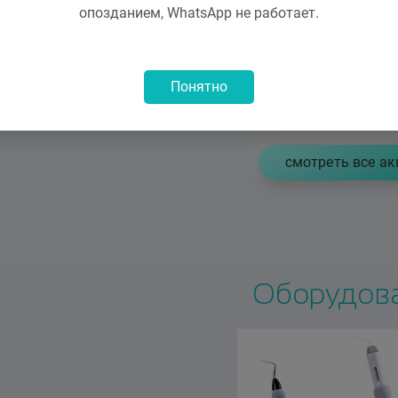
лости рта
самый полезный под
опозданием, WhatsApp не работает.
Записаться
Записаться
Понятно
cмотреть все ак
Оборудов