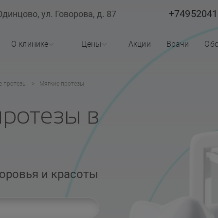
+74952041
Одинцово, ул. Говорова, д. 87
О клинике
Цены
Акции
Врачи
Обо
О клинике
Стоматология
е протезы
Мягкие протезы
Лицензии
Косметология
протезы в
Реквизиты
Статьи
доровья и красоты
Вопросы ответы
Отзывы