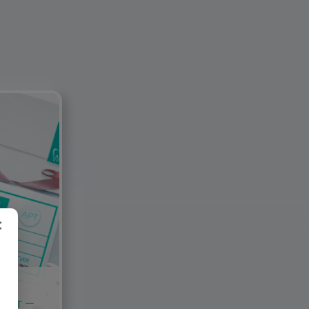
×
кат —