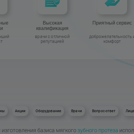
ные
Высокая
Приятный сервис
ки
квалификация
учший
врачи с отличной
доброжелательность 
ат
репутацией
комфорт
ны
Акции
Оборудование
Врачи
Вопрос-ответ
Лице
 изготовления базиса мягкого
зубного протеза
испол