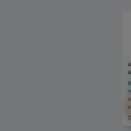
А
А
В
т
о
х
С