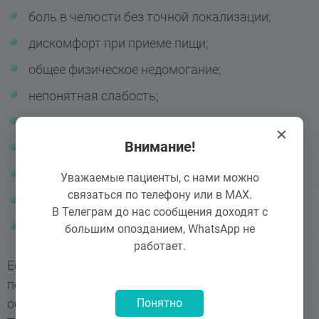
боль в челюсти без точной локализации;
дискомфорт при приеме пищи;
общее физическое недомогание;
непонятная слабость;
увеличение лимфоузлов;
×
Внимание!
выпячивание части десны в зоне корня;
повышение температуры;
Уважаемые пациенты, с нами можно
связаться по телефону или в MAX.
отеки десны;
В Телеграм до нас сообщения доходят с
флюс.
большим опозданием, WhatsApp не
работает.
Если появился хоть один признак и есть
подозрения на проблемы в полости рта, нужно
Понятно
обращаться в стоматологию «АРТ» в Одинцово.