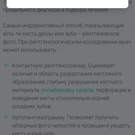
Тут есть все необходимое для осмотра, постановки
правильного диагноза и подбора лечения.
Самый информативный способ, показывающий
есть ли киста десны или зуба – рентгеновское
фото. При рентгенологическом исследовании врач
может использовать:
Контактную рентгенограмму. Оценивает
наличие и область разрастания кистозного
образования, глубину разрушения костного
материала,
пломбировку канала,
перфорации и
поведение кисты относительно корней
соседних зубов.
Ортопантомограмму. Позволяет получить
обзорные фото челюстей в проекции и увидеть
кисту корня зуба.