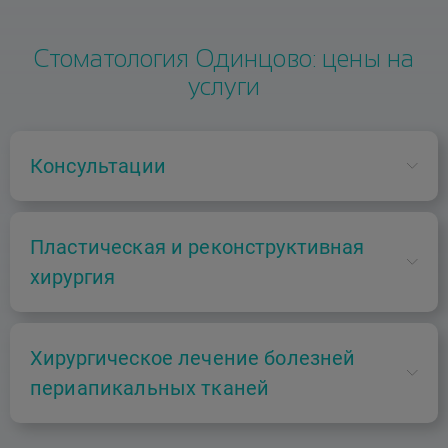
Стоматология Одинцово: цены на
услуги
Консультации
В01.065.001
Пластическая и реконструктивная
хирургия
Консультация врача-стоматолога-терапевта
первичная
А16.07.040.002
Хирургическое лечение болезней
2000 ₽
периапикальных тканей
Иссечение ретенционной кисты малых слюнных
желез