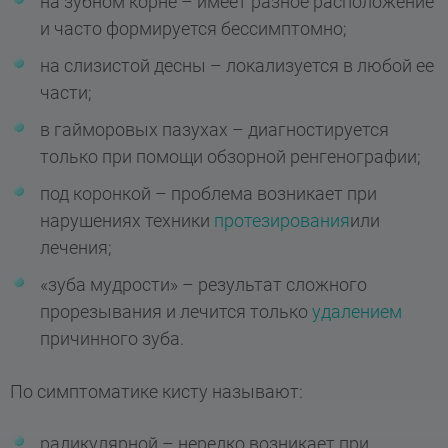
на зубном корне – имеет разное расположение
и часто формируется бессимптомно;
на слизистой десны – локализуется в любой ее
части;
в гайморовых пазухах – диагностируется
только при помощи обзорной ренгенографии;
под коронкой – проблема возникает при
нарушениях техники
протезирования
или
лечения;
«зуба мудрости» – результат сложного
прорезывания и лечится только
удалением
причинного зуба.
По симптоматике кисту называют:
радикулярной – нередко возникает при