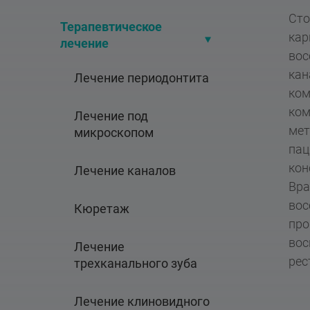
Сто
Терапевтическое 
кар
лечение
вос
кан
Лечение периодонтита
ком
ком
Лечение под 
мет
микроскопом
пац
кон
Лечение каналов
Вра
вос
Кюретаж
про
вос
Лечение 
рес
трехканального зуба
Лечение клиновидного 