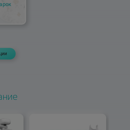
арок
ции
ание