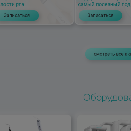
лости рта
самый полезный под
Записаться
Записаться
cмотреть все ак
Оборудов