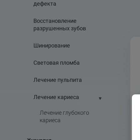
дефекта
Восстановление 
разрушенных зубов
Шинирование
Световая пломба
Лечение пульпита
Лечение кариеса
Лечение глубокого 
кариеса