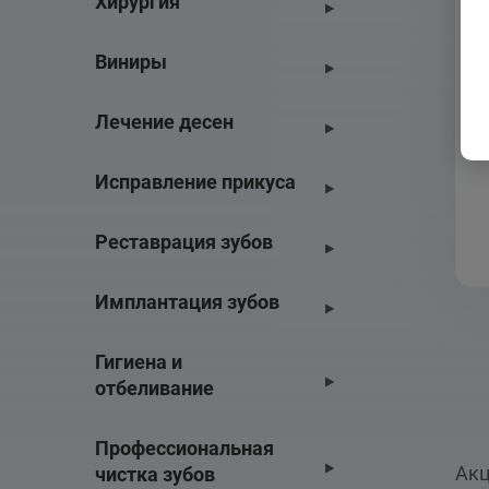
Хирургия
Виниры
Лечение десен
Исправление прикуса
Реставрация зубов
Имплантация зубов
Гигиена и 
отбеливание
Профессиональная 
Акц
чистка зубов