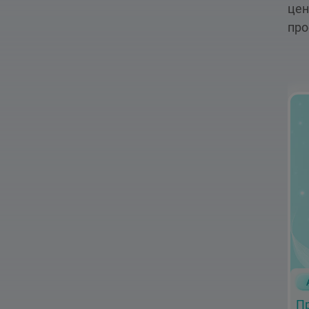
цен
про
П