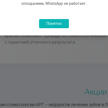
DOCTOR SMILE D5 — диодный лазер для стерил
опозданием, WhatsApp не работает.
лечения;
Апекслокатор — определение длины каналов, 
Понятно
Современное оборудование, цифровые технологии
врачей позволяют проводить стоматологическое
с гарантией отличного результата.
Акции
ии стоматологии АРТ – недорогое лечение зубов в О