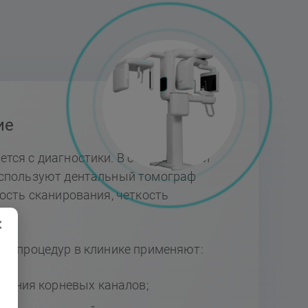
ие
тся с диагностики. В стоматологии
используют дентальный томограф
ость сканирования, четкость
×
их процедур в клинике применяют:
чения корневых каналов;