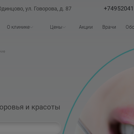
+74952041
Одинцово, ул. Говорова, д. 87
О клинике
Цены
Акции
Врачи
Обо
О клинике
Стоматология
ние
Лицензии
Косметология
в
Реквизиты
Статьи
доровья и красоты
Вопросы ответы
Отзывы