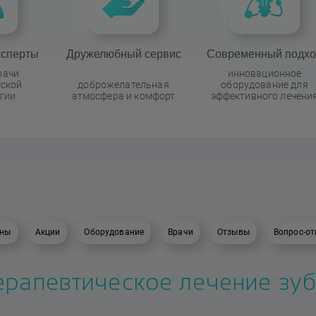
ксперты
Дружелюбный сервис
Современный подхо
рачи
инновационное
еской
доброжелательная
оборудование для
гии
атмосфера и комфорт
эффективного лечени
ны
Акции
Оборудование
Врачи
Отзывы
Вопрос-от
ерапевтическое лечение зу