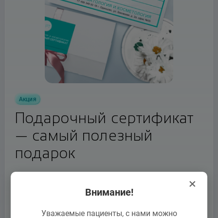
Акция
Подарочный сертификат
— самый полезный
подарок
В нынешнюю эпоху, когда так популярны
×
Внимание!
забота о своём теле и стремление к здоровой
красоте, трудно придумать более
практичный
Уважаемые пациенты, с нами можно
и
полезный подарок
. Он служит