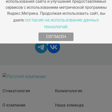
использования сайта и улучшения предоставляемых
info@artistom.ru
сервисов с использованием метрической программы
г. Одинцово,
Яндекс.Метрика. Продолжая использовать сайт, вы
ул. Говорова, д. 87
согласие на использование данных
даете
технологий
.
Мы в соц. сетях
СОГЛАСЕН
Стоматология
Косметология
О компании
Наша команда