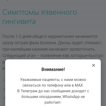
Симптомы язвенного
гингивита
После 1-2 дней общего недомогания начинается
сразу острая фаза болезни. Десны зудят, отекают,
при малейшем нажиме начинают кровоточить.
Следующий этап – появление язв, которые быстро
распространяются по десне. Пациент ощущает
×
измененное состояние:
Внимание!
Уважаемые пациенты, с нами можно
запах изо рта;
связаться по телефону или в MAX.
вязкая слюна;
В Телеграм до нас сообщения доходят с
большим опозданием, WhatsApp не
боль при пережевывании.
работает.