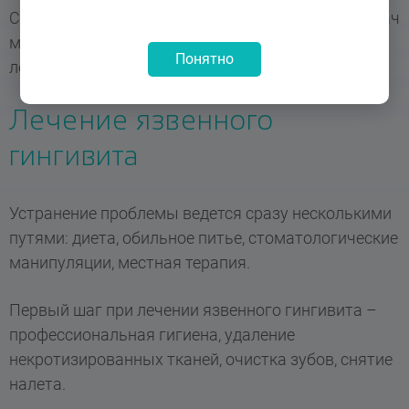
Симптомы выражены и комплексны, поэтому врач
может быстро поставить диагноз и начать
Понятно
лечение.
Лечение язвенного
гингивита
Устранение проблемы ведется сразу несколькими
путями: диета, обильное питье, стоматологические
манипуляции, местная терапия.
Первый шаг при лечении язвенного гингивита –
профессиональная гигиена, удаление
некротизированных тканей, очистка зубов, снятие
налета.