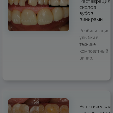
Реставрация
сколов
зубов
винирами
Реабилитация
улыбки в
технике
композитный
винир.
Эстетическая
реставрация