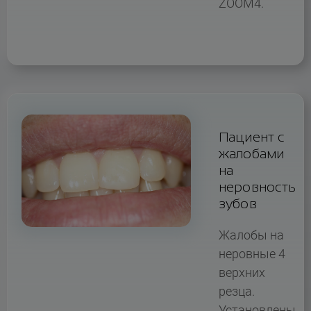
ZOOM4.
Пациент с
жалобами
на
неровность
зубов
Жалобы на
неровные 4
верхних
резца.
Установлены