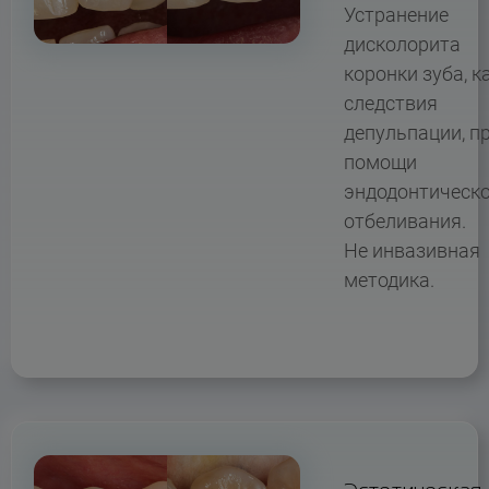
Устранение
дисколорита
коронки зуба, к
следствия
депульпации, п
помощи
эндодонтическ
отбеливания.
Не инвазивная
методика.