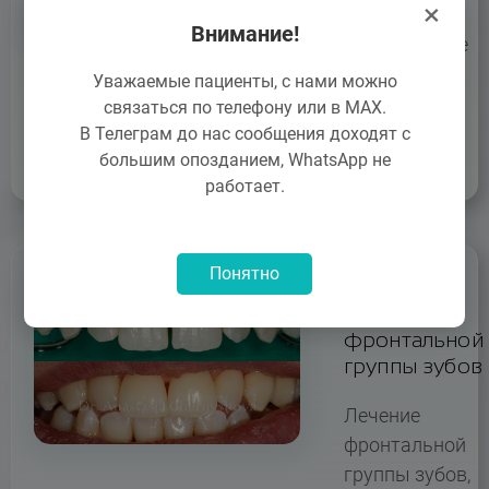
×
Счастливая
Внимание!
улыбка после
установки
Уважаемые пациенты, с нами можно
виниров.
связаться по телефону или в MAX.
В Телеграм до нас сообщения доходят с
большим опозданием, WhatsApp не
работает.
Понятно
Лечение
фронтальной
группы зубов
Лечение
фронтальной
группы зубов,