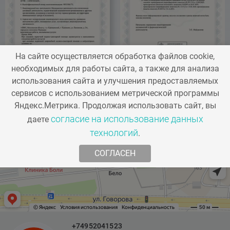
лифтинга и
уплотнения кожи
На сайте осуществляется обработка файлов cookie,
необходимых для работы сайта, а также для анализа
использования сайта и улучшения предоставляемых
А17.30.009.04
AROSHA LIPOFIT
7
сервисов с использованием метрической программы
Программа для
Яндекс.Метрика. Продолжая использовать сайт, вы
коррекции
согласие на использование данных
даете
технологий
.
фиброзного
целлюлита
СОГЛАСЕН
А17.30.009.03
AROSHA DETOXY
7
Программа
+74952041523