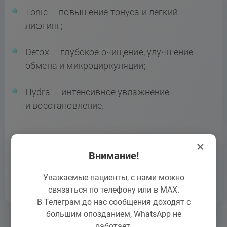
Tonic — повышение тонуса и легкий
лифтинг;
Detox — глубокое очищение, улучшение
обмена и микроциркуляции;
Hydra — интенсивное увлажнение
и восстановление.
Составы бандажного обертывания работают
×
комплексно: активируют расщепление жиров
Внимание!
и выведение жидкости, улучшают состояние
Уважаемые пациенты, с нами можно
кожи. Эффект уже после первых процедур.
связаться по телефону или в MAX.
В Телеграм до нас сообщения доходят с
большим опозданием, WhatsApp не
работает.