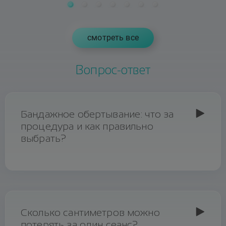
cмотреть все
Вопрос-ответ
Бандажное обертывание: что за
процедура и как правильно
выбрать?
Ответ
Бандажное (бинтовое) обертывание –
процедура, при которой активные составы
наносят на кожу и фиксируют
Сколько сантиметров можно
специальными бинтами для усиления
потерять за один сеанс?