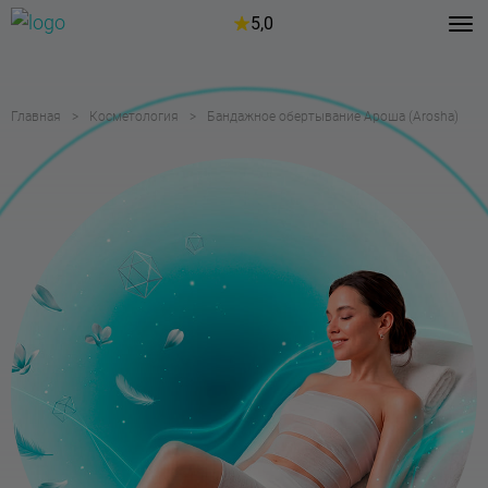
5,0
Главная
Косметология
Бандажное обертывание Ароша (Arosha)