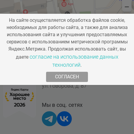
6900 ₽
На сайте осуществляется обработка файлов cookie,
необходимых для работы сайта, а также для анализа
А16.07.002.002
использования сайта и улучшения предоставляемых
сервисов с использованием метрической программы
Восстановление зуба пломбой I, VI класс по
Яндекс.Метрика. Продолжая использовать сайт, вы
Блэку с использованием материалов светового
+74952041523
Заказать звонок
согласие на использование данных
даете
отверждения
технологий
.
info@artistom.ru
4800 ₽
СОГЛАСЕН
г. Одинцово,
ул. Говорова, д. 87
Мы в соц. сетях