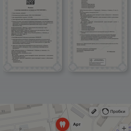
1200 ₽
глубокого кариеса за 1 ед.
А16.07.002.001
Восстановление зуба пломбой I, II, III, V, VI класс
3100 ₽
по Блэку с использованием материалов из
стеклоиномерного цемента
5150 ₽
А16.07.002.011.01
Восстановление зуба пломбой II, III класс по
Блэку с использованием материалов из
фотополимеров