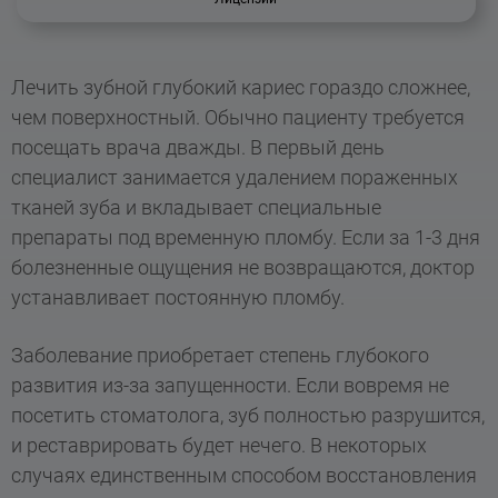
малейшем прикосновении к зубу и при
инструментами, придавая естественную
употреблении горячей и холодной пищи
форму. Материал для пломбирования
возникает острая боль. Однако глубокий
подбирается в соответствии с
Лечить зубной глубокий кариес гораздо сложнее,
кариес под пломбой может определить
натуральным оттенком зубов.
чем поверхностный. Обычно пациенту требуется
лишь профессионал. Это делается с
посещать врача дважды. В первый день
помощью специальных инструментов и
специалист занимается удалением пораженных
при наличии рентгеновских снимков.
тканей зуба и вкладывает специальные
Вылечить болезнь в домашних условиях
препараты под временную пломбу. Если за 1-3 дня
невозможно.
болезненные ощущения не возвращаются, доктор
устанавливает постоянную пломбу.
Заболевание приобретает степень глубокого
развития из-за запущенности. Если вовремя не
посетить стоматолога, зуб полностью разрушится,
и реставрировать будет нечего. В некоторых
случаях единственным способом восстановления