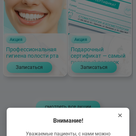
Акция
Акция
Профессиональная
Подарочный
гигиена полости рта
сертификат — самый
полезный подарок
Записаться
Записаться
cмотреть все акции
×
Внимание!
Уважаемые пациенты, с нами можно