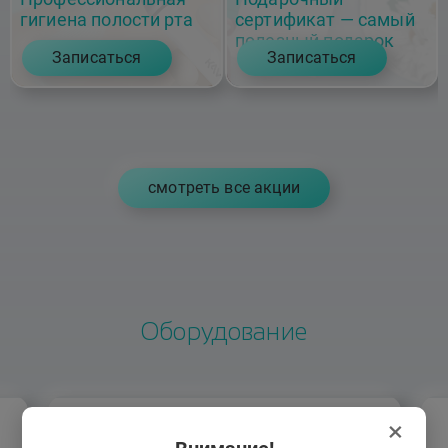
гигиена полости рта
сертификат — самый
полезный подарок
Записаться
Записаться
cмотреть все акции
Оборудование
×