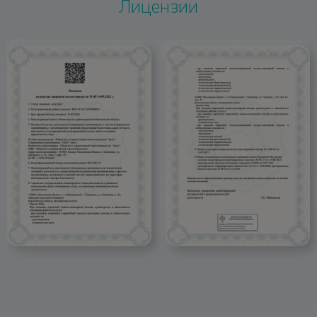
Лицензии
51750 ₽
Пластика перфораций верхнечелюстной
600 ₽
пазухи. Щадящая синусотомия
B01.067.002
А16.07.055.014
24000 ₽
Консультация врача-стоматолога-хируга
Использование коллагеновой мембраны Bio-
повторная
Gide compressed 30x40
1200 ₽
37350 ₽
А16.07.055.012
Использование пинов для фиксации
мембраны (1 пин)