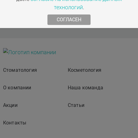
Мы в соц. сетях
технологий
17800 ₽
.
СОГЛАСЕН
А16.07.055.009
Использование костнопластического
материала Bio-Oss 1,0 гр
Стоматология
Косметология
30500 ₽
О компании
Наша команда
Акции
Статьи
А16.07.055.008
Использование костнопластического
Контакты
материала Bio-Oss 0,5 гр