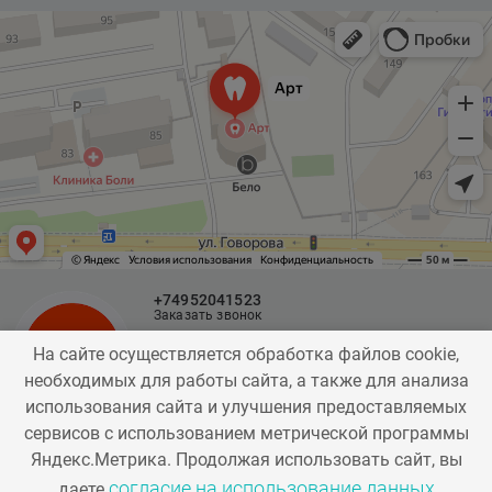
850 ₽
А16.07.055.011
Использование костнопластического
материала Bio-Oss L 1,0 гр
31500 ₽
+74952041523
Заказать звонок
На сайте осуществляется обработка файлов cookie,
info@artistom.ru
необходимых для работы сайта, а также для анализа
А16.07.055.010
г. Одинцово,
использования сайта и улучшения предоставляемых
Использование костнопластического
ул. Говорова, д. 87
сервисов с использованием метрической программы
материала Bio-Oss L 0,5 гр
Яндекс.Метрика. Продолжая использовать сайт, вы
согласие на использование данных
даете