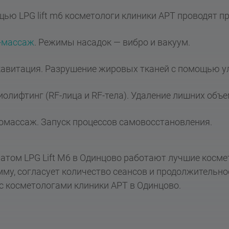
ью LPG lift m6 косметологи клиники АРТ проводят п
Наши работы
-массаж
. Режимы насадок — вибро и вакуум.
кавитация. Разрушение жировых тканей с помощью у
иолифтинг (RF-лица и RF-тела). Удаление лишних объ
омассаж. Запуск процессов самовосстановления.
атом LPG Lift M6 в Одинцово работают лучшие косме
му, согласует количество сеансов и продолжительнос
с косметологами клиники АРТ в Одинцово.