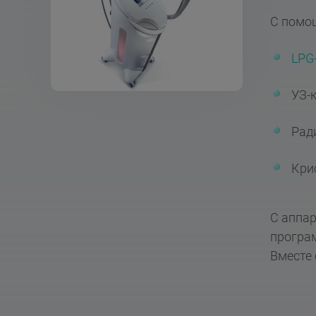
С помощ
LPG
УЗ-
Рад
Кри
С аппар
програм
Вместе 