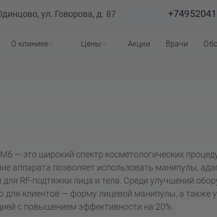
+74952041
Одинцово, ул. Говорова, д. 87
О клинике
Цены
Акции
Врачи
Обо
О клинике
Стоматология
Лицензии
Косметология
Реквизиты
Статьи
t M6 — это широкий спектр косметологических проце
ие аппарата позволяет использовать манипулы, ада
 для RF-подтяжки лица и тела. Среди улучшений обо
Вопросы ответы
 для клиентов — форму лицевой манипулы, а также у
цией с повышением эффективности на 20%.
Отзывы