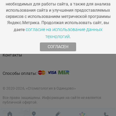
необходимых для работы сайта, а также для анализа
использования сайта и улучшения предоставляемых
Стоматология
Косметология
сервисов с использованием метрической программы
Яндекс.Метрика. Продолжая использовать сайт, вы
О компании
Наша команда
согласие на использование данных
даете
технологий
.
Акции
Статьи
СОГЛАСЕН
Контакты
Способы оплаты:
© 2020-2026, «Стоматология в Одинцово»
Все права защищены. Информация на сайте не является
публичной офертой.
ПР эксперт