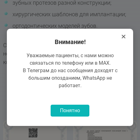
зубных протезов разной конструкции;
хирургических шаблонов для имплантации;
ортодонтических моделей зубов.
×
Внимание!
Сканер удобен в работе, позволяет сделать даже
неприятные стоматологические процедуры
Уважаемые пациенты, с нами можно
комфортными для пациента.
связаться по телефону или в MAX.
В Телеграм до нас сообщения доходят с
большим опозданием, WhatsApp не
работает.
Лицензии
Понятно