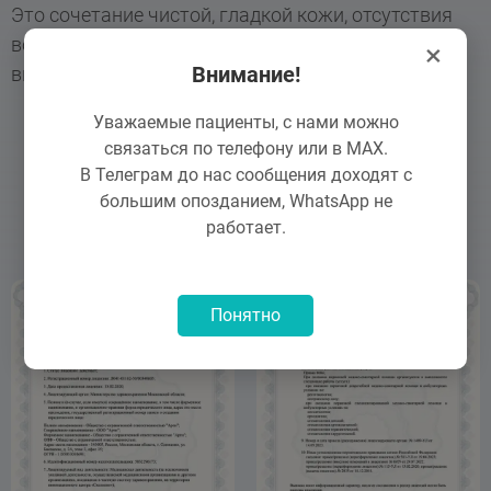
Это сочетание чистой, гладкой кожи, отсутствия
воспалений и повышения тонуса. Идеальный
×
Внимание!
выбор для эффективного и безопасного ухода.
Уважаемые пациенты, с нами можно
связаться по телефону или в MAX.
В Телеграм до нас сообщения доходят с
большим опозданием, WhatsApp не
Лицензии
работает.
Понятно