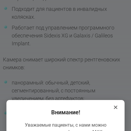
Подходит для пациентов в инвалидных
колясках.
Работает под управлением программного
обеспечения Sidexis XG и Galaxis / Galileos
Implant.
Камера снимает широкий спектр рентгеновских
снимков:
панорамный: обычный, детский,
сегментированный, с постоянным
увеличением, без артефактов;
×
Внимание!
цефалометрический: PA / AP, боковой,
наклонный (Townse, Waters)
Уважаемые пациенты, с нами можно