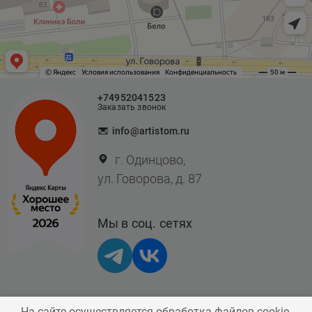
+74952041523
Заказать звонок
info@artistom.ru
г. Одинцово,
ул. Говорова, д. 87
Мы в соц. сетях
На сайте осуществляется обработка файлов cookie,